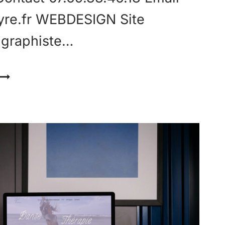
yre.fr WEBDESIGN Site
r graphiste…