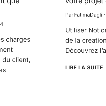
nt que
votre projet
Par
FatimaDagli
24
Utiliser Notio
es charges
de la créatio
ment
Découvrez l’ar
 du client,
LIRE LA SUITE
les