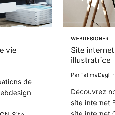
WEBDESIGNER
e vie
Site interne
illustratrice
Par
FatimaDagli
éations de
Découvrez no
Webdesign
site internet
l
site internet
GN Site