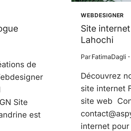
WEBDESIGNER
logue
Site interne
Lahochi
Par
FatimaDagli
éations de
Découvrez no
Webdesigner
site internet
l
site web Con
GN Site
contact@asp
andrine est
internet pour