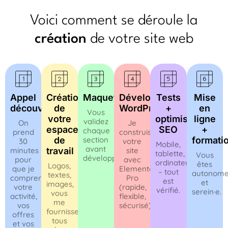
Voici comment se déroule la
création
de votre site web
Appel
Création
Maquette
Développement
Tests
Mise
découverte
de
WordPress
+
en
Vous
votre
optimisations
ligne
validez
On
Je
espace
SEO
+
chaque
prend
construis
de
section
formati
30
votre
Mobile,
avant
minutes
travail
site
tablette,
Vous
développement.
pour
avec
ordinateur
êtes
Logos,
que je
Elementor
– tout
autonom
textes,
comprenne
Pro
est
et
images,
votre
(rapide,
vérifié.
serein·e.
vous
activité,
flexible,
me
vos
sécurisé).
fournissez
offres
tous
et vos