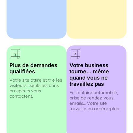
Plus de demandes
Votre business
qualifiées
tourne… même
quand vous ne
Votre site attire et trie les
travaillez pas
visiteurs : seuls les bons
prospects vous
Formulaire automatisé,
contactent.
prise de rendez-vous,
emails… Votre site
travaille en arrière-plan.