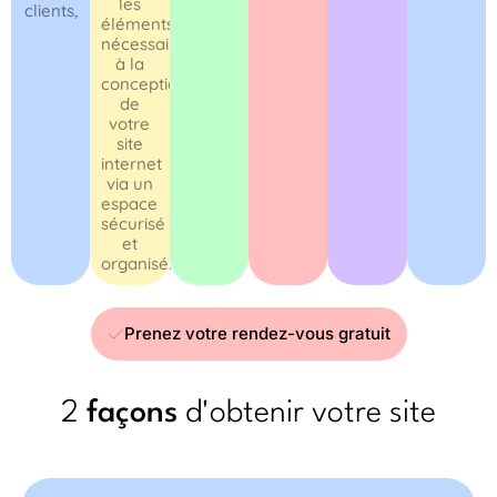
les
clients,
éléments
nécessaires
à la
conception
de
votre
site
internet
via un
espace
sécurisé
et
organisé.
Prenez votre rendez-vous gratuit
2
façons
d'obtenir votre site